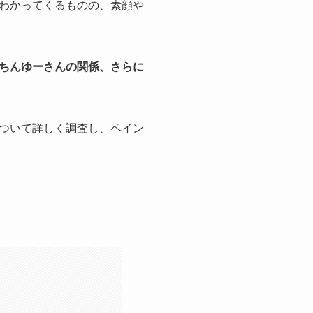
わかってくるものの、素顔や
ちんゆーさんの関係、さらに
ついて詳しく調査し、ペイン