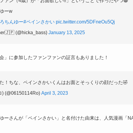
ファン（4歳）が「お面欲しい‼️」ということで作ったやつ😀
ゆーw
おろちんゆー
#ペインさかい
pic.twitter.com/5DFneOu5Qj
her🇯🇵 (@hicka_bass)
January 13, 2025
会」に参加したファンファンの証言もありました！
た！ちな、ペインさかいくんはお面とそっくりの顔だった🤣
(@06150114Ro)
April 3, 2023
ちんゆーさんが「ペインさかい」と名付けた由来は、人気漫画「N