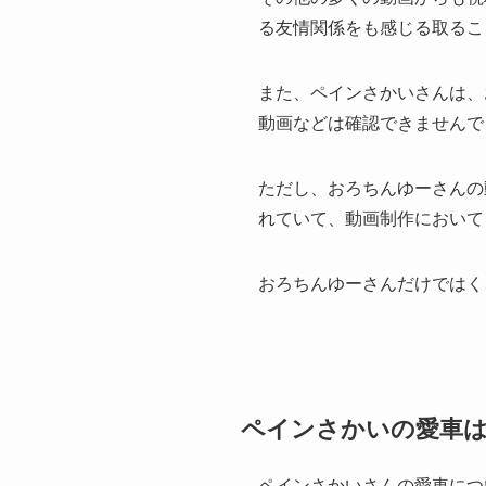
る友情関係をも感じる取るこ
また、ペインさかいさんは、
動画などは確認できません
で
ただし、おろちんゆーさんの
れていて、動画制作において
おろちんゆーさんだけではく
ペインさかいの愛車
ペインさかいさんの愛車につ