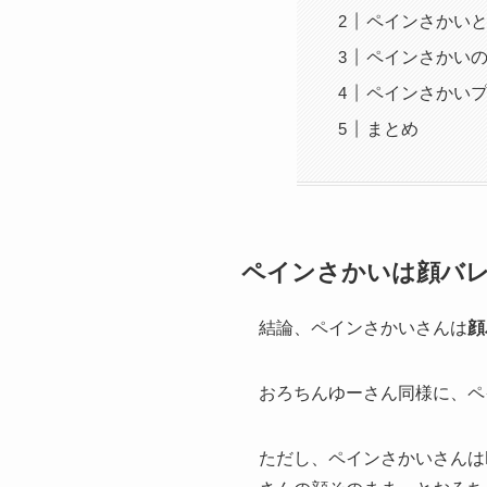
ペインさかい
ペインさかい
ペインさかい
まとめ
ペインさかいは顔バ
結論、ペインさかいさんは
顔
おろちんゆーさん同様に、ペイ
ただし、ペインさかいさんは