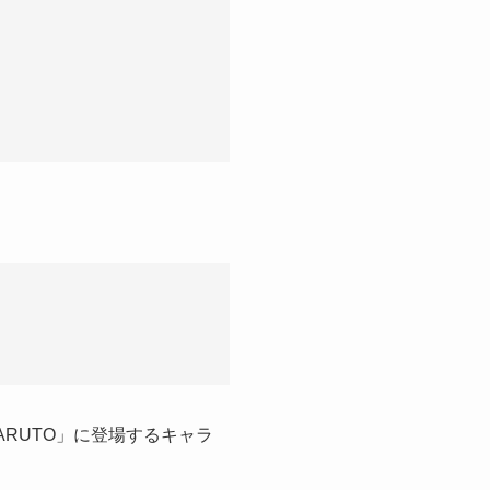
ARUTO」に登場するキャラ