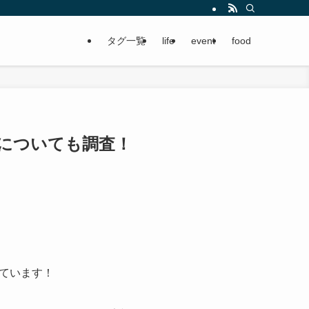
タグ一覧
life
event
food
についても調査！
ています！