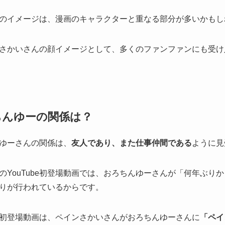
のイメージは、漫画のキャラクターと重なる部分が多いかもし
さかいさんの顔イメージとして、多くのファンファンにも受け
ちんゆーの関係は？
ゆーさんの関係は、
友人であり、また仕事仲間である
ように見
のYouTube初登場動画では、おろちんゆーさんが「何年ぶり
りが行われているからです。
be初登場動画は、ペインさかいさんがおろちんゆーさんに
「ペイ