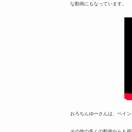
な動画にもなっています。
おろちんゆーさんは、ペイン
その他の多くの動画からも視