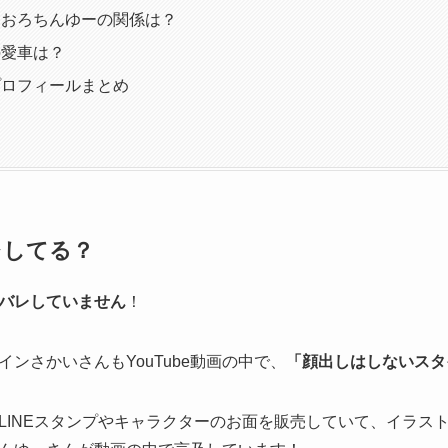
とおろちんゆーの関係は？
の愛車は？
プロフィールまとめ
レしてる？
バレしていません
！
ンさかいさんもYouTube動画の中で、
「顔出しはしないスタ
LINEスタンプやキャラクターのお面を販売していて、イラス