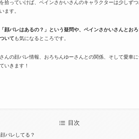
を拾っていけば、ペインさかいさんのキャラクターは少しずつ
います。
「顔バレはあるの？」という疑問や、ペインさかいさんとおろ
ついて
も気になるところです。
さんの顔バレ情報、おろちんゆーさんとの関係、そして愛車に
ていきます！
目次
は顔バレしてる？