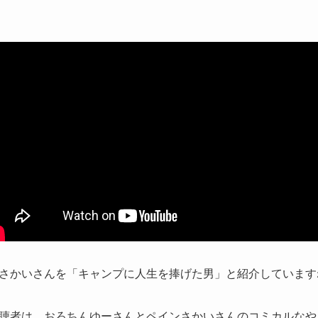
さかいさんを「キャンプに人生を捧げた男」と紹介しています
聴者は、おろちんゆーさんとペインさかいさんのコミカルなや