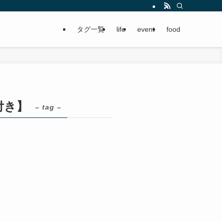
タグ一覧
life
event
food
付き】
– tag –