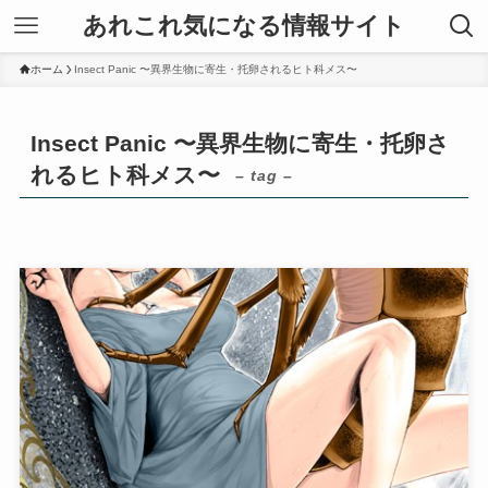
あれこれ気になる情報サイト
ホーム
Insect Panic 〜異界生物に寄生・托卵されるヒト科メス〜
Insect Panic 〜異界生物に寄生・托卵さ
れるヒト科メス〜
– tag –