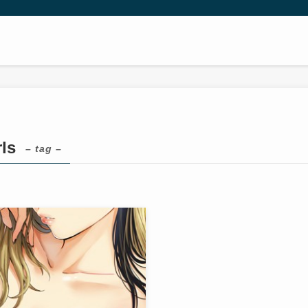
ls
– tag –