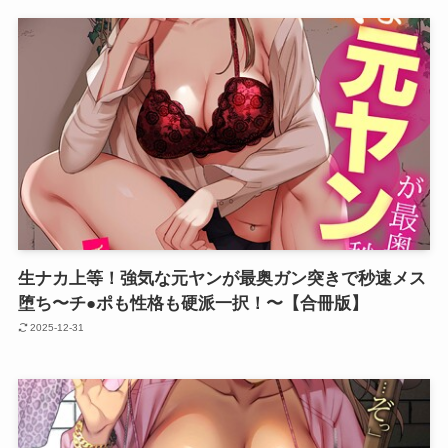
生ナカ上等！強気な元ヤンが最奥ガン突きで秒速メス
堕ち〜チ●ポも性格も硬派一択！〜【合冊版】
2025-12-31