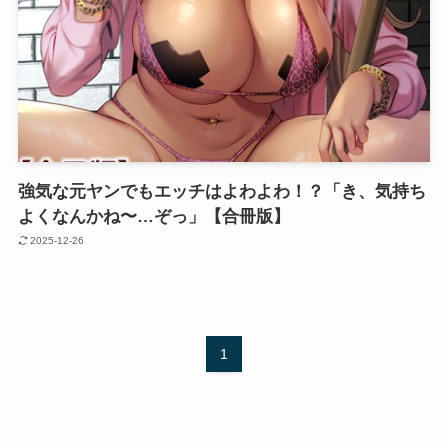
強気な元ヤンでもエッチはよわよわ！？「き、気持ち
よくなんかね〜…ぞっ」【合冊版】
2025-12-26
1