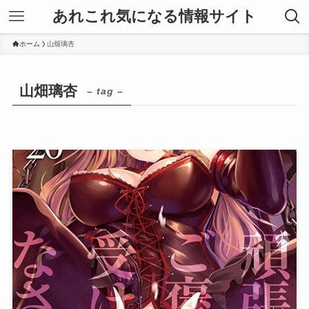
あれこれ気になる情報サイト
ホーム
山畑璃杏
山畑璃杏
– tag –