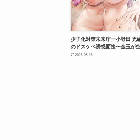
少子化対策未来庁━小野田 光
のドスケベ誘惑面接〜金玉が
2026-05-18