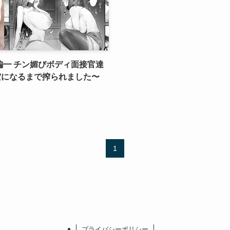
編━ チン媚びボディ面接官達
空になるまで搾られました〜
1
プライバシーポリシー