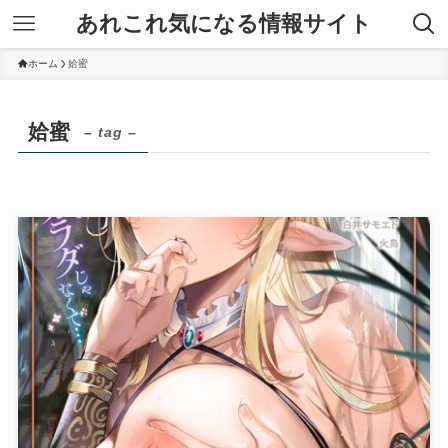
あれこれ気になる情報サイト
ホーム
姶蜜
姶蜜
– tag –