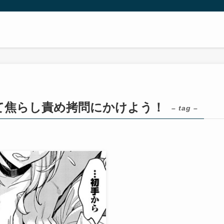
て焦らし責め拷問にかけよう！
– tag –