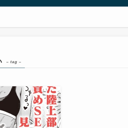
い
– tag –