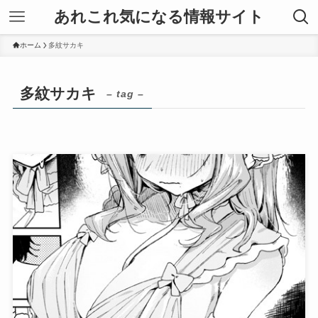
あれこれ気になる情報サイト
ホーム
多紋サカキ
多紋サカキ
– tag –