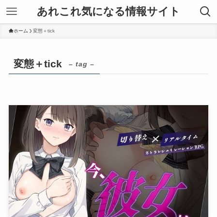
あれこれ気になる情報サイト
ホーム
変態＋tick
変態＋tick
– tag –