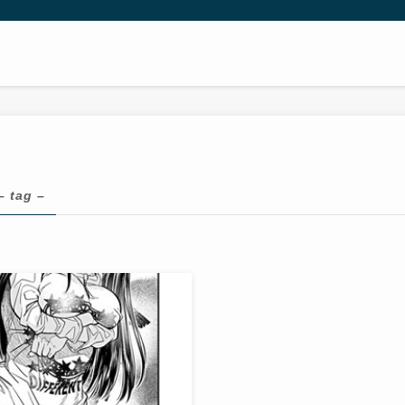
– tag –