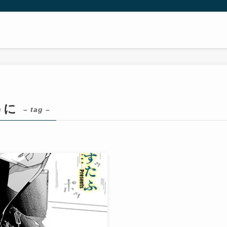
うに
– tag –