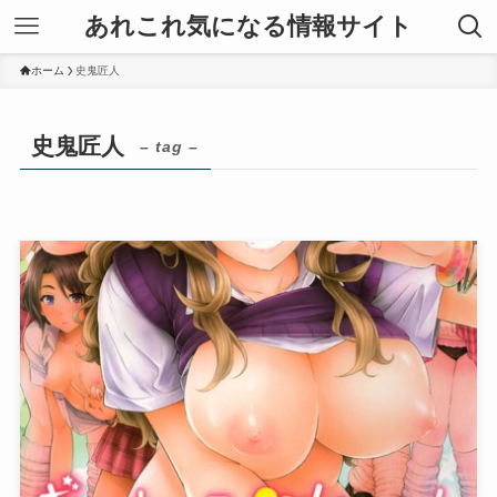
あれこれ気になる情報サイト
ホーム
史鬼匠人
史鬼匠人
– tag –