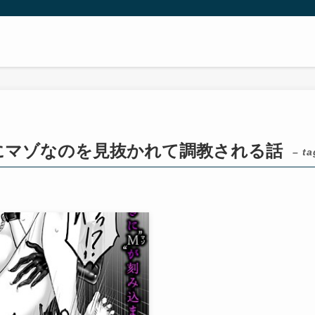
にマゾなのを見抜かれて調教される話
– ta