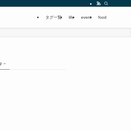
タグ一覧
life
event
food
g –