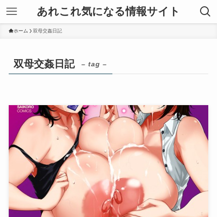
あれこれ気になる情報サイト
ホーム
双母交姦日記
双母交姦日記
– tag –