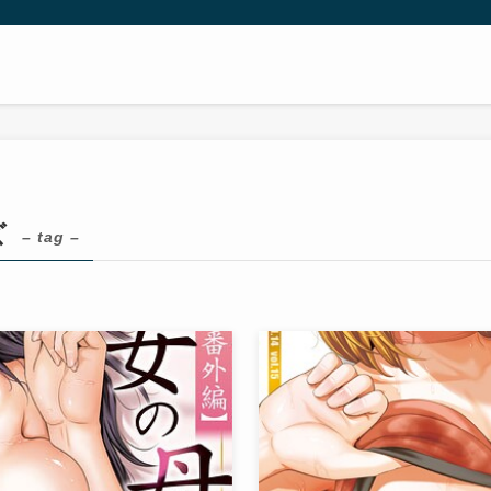
ズ
– tag –